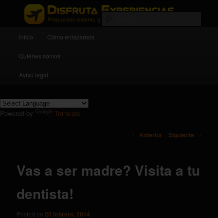
Propuestas viajeras, gastronómicas, deportivas y culturales
Busc
Menú principal
Inicio
Cómo enlazarnos
Ir al contenido principal
Ir al contenido secundario
Disfruta experiencias
Quiénes somos
Aviso legal
Powered by
Translate
Navegador de artículos
←
Anterior
Siguiente
→
Vas a ser madre? Visita a tu
dentista!
Posted on
20 febrero, 2014