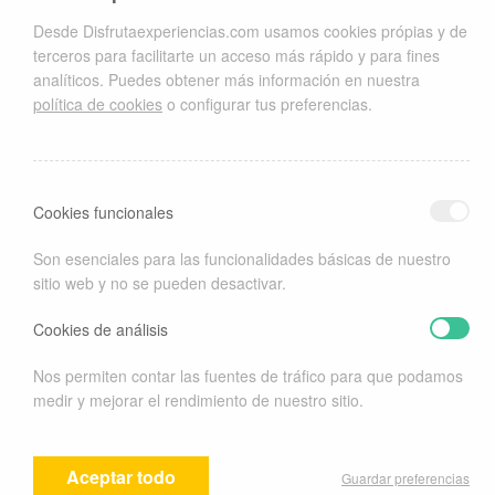
Riviera Maya, el paraíso
La difícil elección del hotel
Desde Disfrutaexperiencias.com usamos cookies própias y de
hecho realidad
28 enero, 2016
terceros para facilitarte un acceso más rápido y para fines
25 noviembre, 2014
En "Sin categoría"
analíticos. Puedes obtener más información en nuestra
En "Escapadas"
política de cookies
o configurar tus preferencias.
Iniciación al Golf
17 noviembre, 2015
En "Sin categoría"
Cookies funcionales
Esta entrada fue publicada en
Sin categoría
por
disfruta
. Guarda el
enlace permanente
.
Son esenciales para las funcionalidades básicas de nuestro
sitio web y no se pueden desactivar.
Funciona con WordPress
Cookies de análisis
Nos permiten contar las fuentes de tráfico para que podamos
medir y mejorar el rendimiento de nuestro sitio.
Guardar preferencias