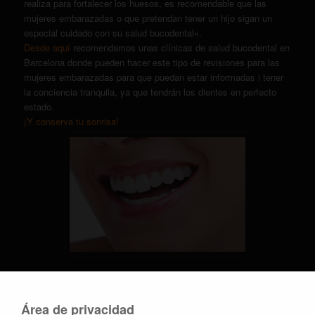
realiza para fortalecer los huesos, es recomendable que las
mujeres embarazadas o que pretendan tener un hijo sigan un
especial cuidado con su salud bucodental».
Desde aquí
recomendamos unas clínicas de salud bucodental en
Barcelona donde pueden hacer este tipo de revisiones para las
mujeres embarazadas para que puedan estar informadas i tener
la conciencia tranquila, ya que tendrán los dientes en perfecto
estado.
¡Y conserva tu sonrisa!
RELACIONADO
Área de privacidad