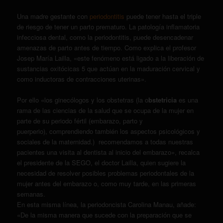
Una madre gestante con
periodontitis
puede tener hasta el triple
de riesgo de tener un parto prematuro. La patología inflamatoria
infecciosa dental, como la periodontitis, puede desencadenar
amenazas de parto antes de tiempo. Como explica el profesor
Josep María Lailla, «este fenómeno está ligado a la liberación de
sustancias oxitócicas 5 que actúan en la maduración cervical y
como inductoras de contracciones uterinas».
Por ello «los ginecólogos y los obstetras (la o
bstetricia
es una
rama de las ciencias de la salud que se ocupa de la mujer en
parte de su periodo fértil (embarazo, parto y
puerperio), comprendiendo también los aspectos psicológicos y
sociales de la maternidad.) recomendamos a todas nuestras
pacientes una visita al dentista al inicio del embarazo», recalca
el presidente de la SEGO, el doctor Lailla, quien sugiere la
necesidad de resolver posibles problemas periodontales de la
mujer antes del embarazo o, como muy tarde, en las primeras
semanas.
En esta misma línea, la periodoncista Carolina Manau, añade:
«De la misma manera que sucede con la preparación que se