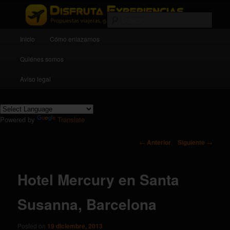
Propuestas viajeras, gastronómicas, deportivas y culturales
Busc
Menú principal
Inicio
Cómo enlazarnos
Ir al contenido principal
Ir al contenido secundario
Disfruta experiencias
Quiénes somos
Aviso legal
Powered by
Translate
Navegador de artículos
←
Anterior
Siguiente
→
Hotel Mercury en Santa
Susanna, Barcelona
Posted on
19 diciembre, 2013