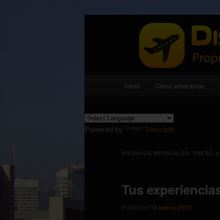
Propuestas viajeras, gastronómi
Disfruta expe
Menú principal
Inicio
Cómo enlazarnos
Ir al contenido principal
Ir al contenido secundario
Powered by
Translate
ARCHIVOS MENSUALES:
ENERO 2
Tus experiencias
Posted on
10 enero, 2013