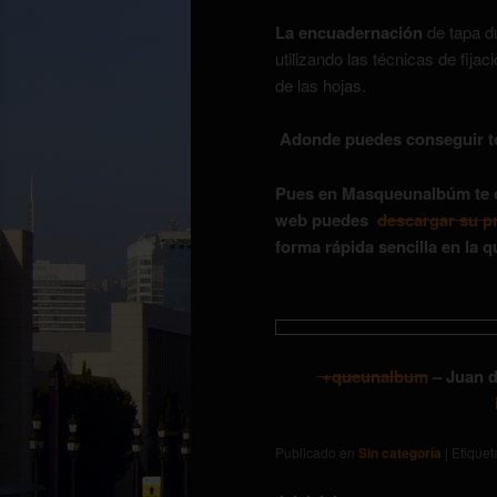
La encuadernación
de tapa du
utilizando las técnicas de fija
de las hojas.
Adonde puedes conseguir t
Pues en Masqueunalbúm te of
web puedes
descargar su 
forma rápida sencilla en la q
+queunalbum
– Juan d
Publicado en
Sin categoría
|
Etique