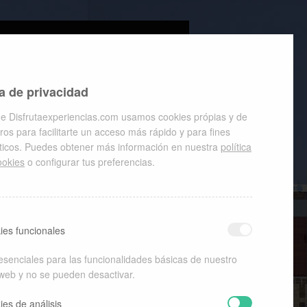
a de privacidad
Buscar
e Disfrutaexperiencias.com usamos cookies própias y de
ros para facilitarte un acceso más rápido y para fines
íticos. Puedes obtener más información en nuestra
política
ookies
o configurar tus preferencias.
ENTRADAS RECIENTES
ies funcionales
Turismo con fecha de
caducidad
esenciales para las funcionalidades básicas de nuestro
Vacaciones sostenibles
Estar como en casa
 web y no se pueden desactivar.
Ecologia hotelera
El nuevo lujo
ies de análisis