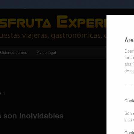
cas, deportivas y culturales
riencias
Áre
Desd
Quiénes somos
Aviso legal
terce
anal
de c
013
Cook
 son inolvidables
Son 
sitio
Cook