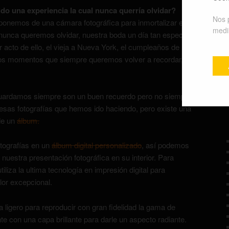
do una experiencia la cual nunca querría olvidar?
Nos 
isponemos de una cámara fotográfica para inmortalizar esos
medir
nca queremos olvidar, nuestra boda un día tan especial
 acto de ello, el vieja a Nueva York, el cumpleaños de
 momentos que siempre queremos volver a recordar, y
 guardamos siempre son un buen recuerdo pero no siempre
sas fotografías que hemos ido haciendo, pero existe una
de un
álbum.
tografías en un
álbum digital personalizado
, así podemos
nuestra presentación fotográfica en su interior. Para
tiliza la ultima tecnología en impresión digital para
lor excepcional.
 ligero para reproducir con gran fidelidad la gama de
te con una capa brillante para darle un aspecto radiante.