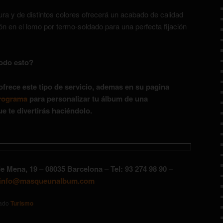
ra y de distintos colores ofrecerá un acabado de calidad
ción en el lomo por termo-soldado para una perfecta fijación
odo esto?
rece este tipo de servicio, ademas en su pagina
programa
para personalizar tu álbum de una
ue te divertirás haciéndolo.
e Mena, 19 – 08035 Barcelona – Tel: 93 274 98 90 –
info@masqueunalbum.com
tado
Turismo