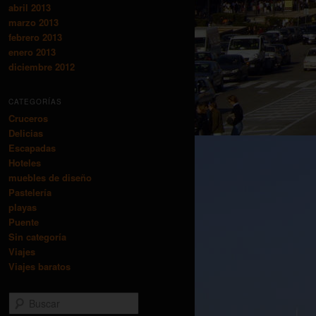
abril 2013
marzo 2013
febrero 2013
enero 2013
diciembre 2012
CATEGORÍAS
Cruceros
Delicias
Escapadas
Hoteles
muebles de diseño
Pastelería
playas
Puente
Sin categoría
Viajes
Viajes baratos
Buscar