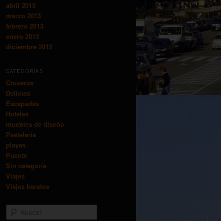
abril 2013
marzo 2013
febrero 2013
enero 2013
diciembre 2012
CATEGORÍAS
Cruceros
Delicias
Escapadas
Hoteles
muebles de diseño
Pastelería
playas
Puente
Sin categoría
Viajes
Viajes baratos
Buscar