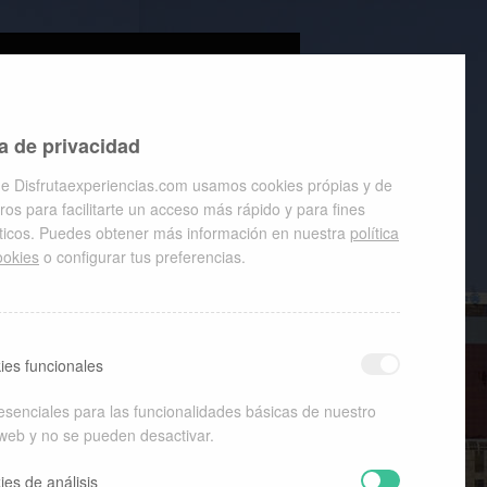
a de privacidad
Buscar
e Disfrutaexperiencias.com usamos cookies própias y de
ros para facilitarte un acceso más rápido y para fines
íticos. Puedes obtener más información en nuestra
política
ookies
o configurar tus preferencias.
ENTRADAS RECIENTES
ies funcionales
Turismo con fecha de
caducidad
esenciales para las funcionalidades básicas de nuestro
Vacaciones sostenibles
Estar como en casa
 web y no se pueden desactivar.
Ecologia hotelera
El nuevo lujo
ies de análisis