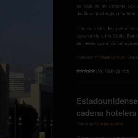
se trata de un visitante con 
destinos que tengan una buen
Tras su visita, los periodista
experiencia en la Costa Blanca
de interés que el visitante pue
Publicado en
Viajes baratos
|
Etiqu
(No Ratings Yet)
Estadounidenses
cadena hotelera
Posted on
27 octubre, 2014
El mes pasado la cadena hotel