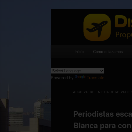
Propuestas viajeras, gastronómi
Disfruta expe
Menú principal
Inicio
Cómo enlazarnos
Ir al contenido principal
Ir al contenido secundario
Powered by
Translate
ARCHIVO DE LA ETIQUETA:
VIAJE
Periodistas esca
Blanca para cono