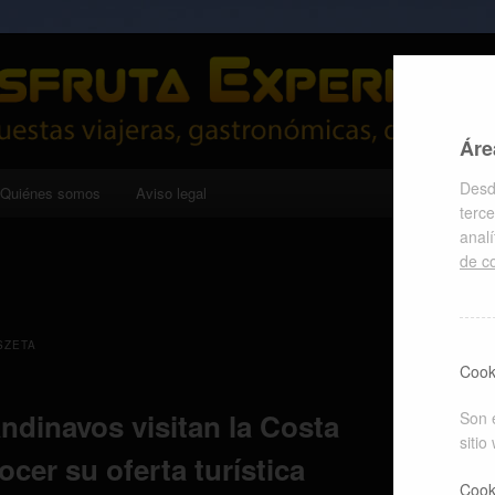
cas, deportivas y culturales
riencias
Áre
Desd
Quiénes somos
Aviso legal
terce
anal
de c
SZETA
Cook
ndinavos visitan la Costa
Son 
sitio
cer su oferta turística
Cook