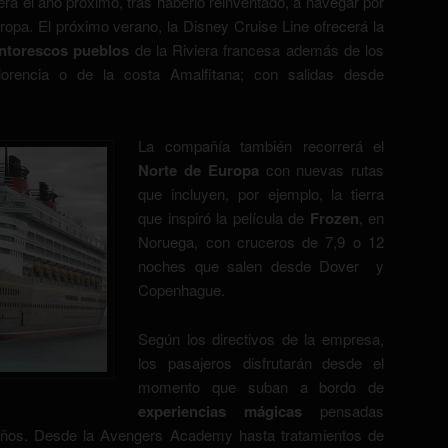
á el año próximo, tras haberlo reinventado, a navegar por
ropa. El próximo verano, la Disney Cruise Line ofrecerá la
intorescos pueblos
de la Riviera francesa además de los
orencia o de la costa Amalfitana; con salidas desde
La compañía también recorrerá el
Norte de Europa
con nuevas rutas
que incluyen, por ejemplo, la tierra
que inspiró la película de
Frozen
, en
Noruega, con cruceros de 7,9 o 12
noches que salen desde Dover y
Copenhague.
Según los directivos de la empresa,
los pasajeros disfrutarán desde el
momento que suban a bordo de
experiencias mágicas
pensadas
niños. Desde la Avengers Academy hasta tratamientos de